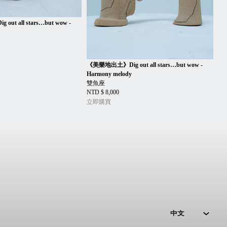
t all stars…but wow -
y
《美樂地出土》Dig out all stars…but wow -
Harmony melody
雙魚座
NTD $ 8,000
立即購買