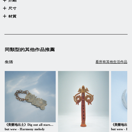
介紹
尺寸
材質
同類型的其他作品推薦
看所有其他生活作品
生活
《美樂地出土》Dig out all stars…
《美樂地出土》Dig
but wow - Harmony melody
but wow - Ha